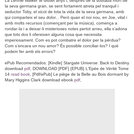
La Lennie Walker té disset anys i, després de la sobtada mort de
la seva germana gran, se sent fortament atreta pel tranquil i
seductor Toby, el xicot de tota la vida de la seva germana, amb
qui comparteix el seu dolor... Però quan el noi nou, en Joe, vital i
amb molts recursos (començant per la música), comença a
rondar-la i a deixar-li misterioses notes pertot arreu, ella s’adona
que tots dos li ofereixen alguna cosa que necessita
imperiosament. Com es pot combatre el dolor per la pèrdua?
Com s’encara un nou amor? És possible conciliar-los? I què
podem fer amb els errors?
ePub Recomendados: [Kindle] Stargate Universe: Back to Destiny
download
pdf
, DOWNLOAD [PDF] {EPUB} L'Epée de Vérité Tome
14
read book
, [Pdf/ePub] Le piège de la Belle au Bois dormant by
Mary Higgins Clark download ebook
pdf
,