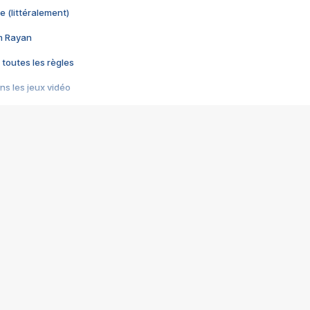
e (littéralement)
im Rayan
 toutes les règles
s les jeux vidéo
us choquant de Rockstar ? - Le scandale BULLY
e plus moche de Steam
du RÊVE tourne au CAUCHEMAR
pendant 8 heures
it… à tort
umiliés par un jeu vidéo
ire - Final Fantasy 8
ti un empire - Age of Empires